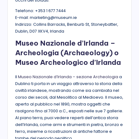
occhi dei soldati.
Telefono: +353 1 677 7444
E-mail: marketing@museum.ie
Indirizzo: Collins Barracks, Benburb St, Stoneybatter,
Dublin, D07 XKV4, Irlanda
Museo Nazionale d’Irlanda –
Archeologia (Archaeology) o
Museo Archeologico d’Irlanda
Il
Museo Nazionale d’Irlanda – sezione Archeologia
a
Dublino ti porta in un viaggio attraverso la storia della
civiltà irlandese, mostrando come sia cambiata nel
corso dei secoli, dal Mesolitico al Medioevo. Il museo,
aperto al pubblico nel 1890, mostra oggetti che
risalgono fino al 7000 a.C., esposti nelle sue 7 gallerie.
Al piano terra, puoi vedere reperti dell’antica storia
dell’Irlanda, come armi e strumenti in pietra, bronzo e
ferro, insieme a ricostruzioni di antiche fattorie e
tombe del periodo neolitico.