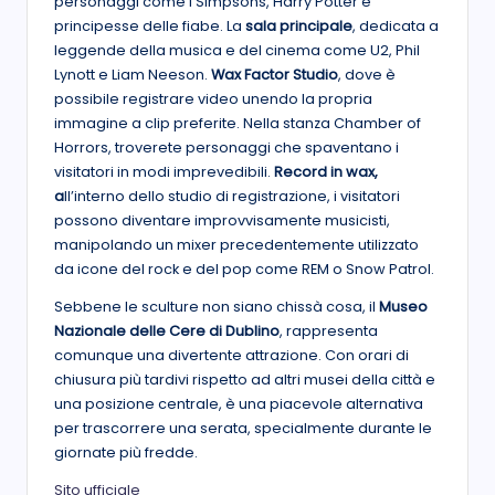
personaggi come i Simpsons, Harry Potter e
principesse delle fiabe. La
sala principale
, dedicata a
leggende della musica e del cinema come U2, Phil
Lynott e Liam Neeson.
Wax Factor Studio
, dove è
possibile registrare video unendo la propria
immagine a clip preferite. Nella stanza Chamber of
Horrors, troverete personaggi che spaventano i
visitatori in modi imprevedibili.
Record in wax,
a
ll’interno dello studio di registrazione, i visitatori
possono diventare improvvisamente musicisti,
manipolando un mixer precedentemente utilizzato
da icone del rock e del pop come REM o Snow Patrol.
Sebbene le sculture non siano chissà cosa, il
Museo
Nazionale delle Cere di Dublino
, rappresenta
comunque una divertente attrazione. Con orari di
chiusura più tardivi rispetto ad altri musei della città e
una posizione centrale, è una piacevole alternativa
per trascorrere una serata, specialmente durante le
giornate più fredde.
Sito ufficiale