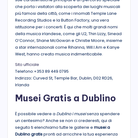
che porta i visitatori alla scoperta dei luoghi musicali
più famosi della città, come i rinomati Temple Lane
Recording Studios e la Button Factory, una vera
istituzione per i concerti. È qui che molti grandi nomi
della musica irlandese, come gli U2, Thin Lizzy, Sinead
O’Connor, Shane McGowan e Christie Moore, insieme
a star internazionali come Rihanna, Will.I.Am e Kanye
West, hanno creato musica indimenticabile.
Sito ufficiale
Telefono:+353 89 449 0795
Indirizzo
:
Curved St, Temple Bar, Dublin, D02 RD26,
Irlanda
Musei Gratis a Dublino
È possibile vedere a
Dublino i musei
senza spendere
un centesimo? Anche se non ci crederesti, qui di
seguito ti elenchiamo tutte le gallerie e
musei a
Dublino gratis
pronti ad arricchire la tua esperienza