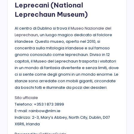
Leprecani (National
Leprechaun Museum)
Al centro di Dublino si trova il
Museo Nazionale del
Leprechaun
, un luogo magico dedicato al folclore
irlandese. Questo museo, aperto nel 2010, si
concentra sulla mitologia irlandese e sul famoso
gnomo conosciuto come leprechaun. Diviso in 12
capitoli, il Museo del Leprechaun trasporta i visitatori
in un mondo di fantasia divertente e senza limiti, dove
ci si sente come degli gnomi in un mondo enorme. Le
stanze sono arredate con mobili giganti, circondate
da boschi folti e illuminate da pozzi dei desideri.
Sito ufficiale
Telefono: +353 1 873 3899
E-mail: rainbow@nlm.ie
Indirizzo: 2-3, Mary’s Abbey, North City, Dublin, D07
X6R6, Irlanda