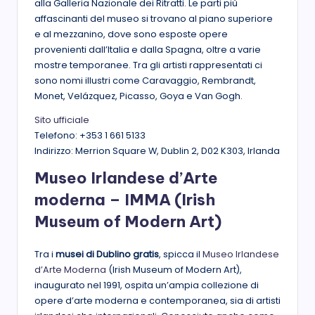
alla Galleria Nazionale dei Ritratti. Le parti più
affascinanti del museo si trovano al piano superiore
e al mezzanino, dove sono esposte opere
provenienti dall’Italia e dalla Spagna, oltre a varie
mostre temporanee. Tra gli artisti rappresentati ci
sono nomi illustri come Caravaggio, Rembrandt,
Monet, Velázquez, Picasso, Goya e Van Gogh.
Sito ufficiale
Telefono: +353 1 661 5133
Indirizzo: Merrion Square W, Dublin 2, D02 K303, Irlanda
Museo Irlandese d’Arte
moderna – IMMA (Irish
Museum of Modern Art)
Tra i
musei di Dublino gratis
, spicca il
Museo Irlandese
d’Arte Moderna
(Irish Museum of Modern Art),
inaugurato nel 1991, ospita un’ampia collezione di
opere d’arte moderna e contemporanea, sia di artisti