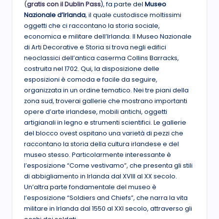
(
gratis con il Dublin Pass
), fa parte del
Museo
Nazionale d’Irlanda
, il quale custodisce moltissimi
oggetti che ci raccontano la storia sociale,
economica e militare dell’Irlanda. Il Museo Nazionale
di Arti Decorative e Storia si trova negli edifici
neoclassici dell’antica caserma Collins Barracks,
costruita nel 1702. Qui, la disposizione delle
esposizioni è comoda e facile da seguire,
organizzata in un ordine tematico. Nei tre piani della
zona sud, troverai gallerie che mostrano importanti
opere d’arte irlandese, mobili antichi, oggetti
artigianali in legno e strumenti scientifici. Le gallerie
del blocco ovest ospitano una varietà di pezzi che
raccontano la storia della cultura irlandese e del
museo stesso. Particolarmente interessante è
l’esposizione “Come vestivamo”, che presenta gli stili
di abbigliamento in Irlanda dal XVIII al XX secolo.
Un’altra parte fondamentale del museo è
l’esposizione “Soldiers and Chiefs”, che narra la vita
militare in Irlanda dal 1550 al XXI secolo, attraverso gli