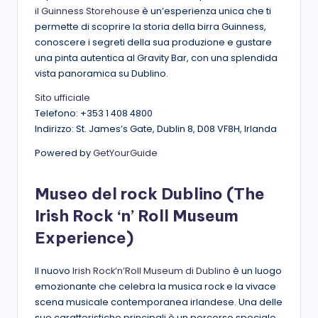
il Guinness Storehouse
è un’esperienza unica che ti
permette di scoprire la storia della birra Guinness,
conoscere i segreti della sua produzione e gustare
una pinta autentica al Gravity Bar, con una splendida
vista panoramica su Dublino.
Sito ufficiale
Telefono: +353 1 408 4800
Indirizzo: St. James’s Gate, Dublin 8, D08 VF8H, Irlanda
Powered by
GetYourGuide
Museo del rock Dublino
(The
Irish Rock ‘n’ Roll Museum
Experience)
Il nuovo
Irish Rock’n’Roll Museum di Dublino
è un luogo
emozionante che celebra la musica rock e la vivace
scena musicale contemporanea irlandese. Una delle
sue caratteristiche principali è un percorso speciale