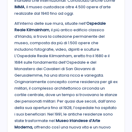
irlandesi che internazionali. Conosciuto anche come
IMMA
, il museo custodisce oltre 4.500 opere d’arte
realizzate dal 1940 fino ad oggi.
All’interno delle sue mura, situate nell’
Ospedale
Reale Kilmainham
, il più antico edificio classico
d’Irlanda, si trova la collezione permanente del
museo, composta da più di 1.500 opere che
includono fotografie, video, dipinti e sculture.
L’Ospedale Reale Kilmainham, eretto fra il 1680 e il
1684 sulle fondamenta dell’Ospedale e del
Monastero dei Cavalieri di San Giovanni di
Gerusalemme, ha una storia ricca e variegata.
Originariamente concepito come residenza per gli ex
militari, il complesso architettonico circonda un
cortile centrale, dove un tempo si trovavano le stanze
dei pensionati militari. Per quasi due secoli, dall’anno
della sua apertura fino al 1928, l’ospedale ha ospitato
i suoi beneficiari. Nel 1991, le antiche residenze sono
state trasformate nel
Museo Irlandese d’Arte
Moderna,
offrendo così una nuova vita e un nuovo