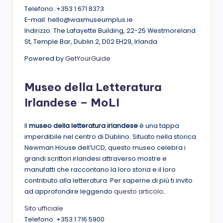
Telefono: +353 1 671 8373
E-mail: hello@waxmuseumplus.ie
Indirizzo: The Lafayette Building, 22-25 Westmoreland
St, Temple Bar, Dublin 2, D02 EH29, Irlanda
Powered by
GetYourGuide
Museo della Letteratura
Irlandese – MoLI
Il
museo della letteratura irlandese
è una tappa
imperdibile nel centro di Dublino. Situato nella storica
Newman House dell’UCD, questo museo celebra i
grandi scrittori irlandesi attraverso mostre e
manufatti che raccontano la loro storia e il loro
contributo alla letteratura. Per saperne di più ti invito
ad approfondire leggendo
questo articolo
.
Sito ufficiale
Telefono: +353 1 716 5900