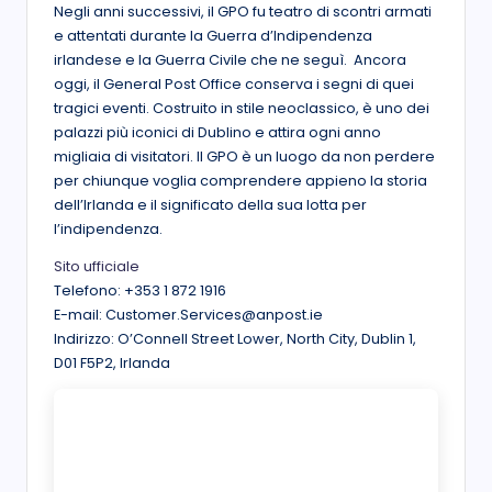
Negli anni successivi, il GPO fu teatro di scontri armati
e attentati durante la Guerra d’Indipendenza
irlandese e la Guerra Civile che ne seguì. Ancora
oggi, il General Post Office conserva i segni di quei
tragici eventi. Costruito in stile neoclassico, è uno dei
palazzi più iconici di Dublino e attira ogni anno
migliaia di visitatori. Il GPO è un luogo da non perdere
per chiunque voglia comprendere appieno la storia
dell’Irlanda e il significato della sua lotta per
l’indipendenza.
Sito ufficiale
Telefono: +353 1 872 1916
E-mail: Customer.Services@anpost.ie
Indirizzo: O’Connell Street Lower, North City, Dublin 1,
D01 F5P2, Irlanda