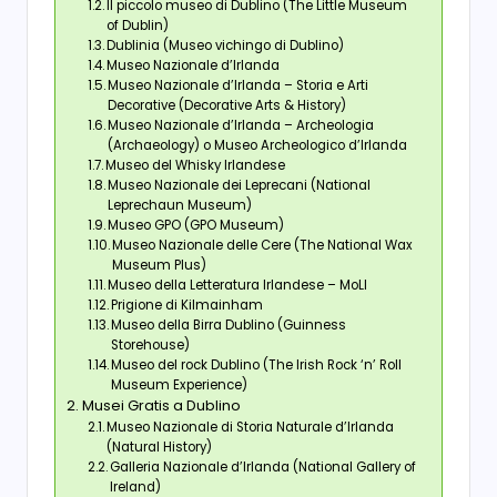
Il piccolo museo di Dublino (The Little Museum
of Dublin)
Dublinia (Museo vichingo di Dublino)
Museo Nazionale d’Irlanda
Museo Nazionale d’Irlanda – Storia e Arti
Decorative (Decorative Arts & History)
Museo Nazionale d’Irlanda – Archeologia
(Archaeology) o Museo Archeologico d’Irlanda
Museo del Whisky Irlandese
Museo Nazionale dei Leprecani (National
Leprechaun Museum)
Museo GPO (GPO Museum)
Museo Nazionale delle Cere (The National Wax
Museum Plus)
Museo della Letteratura Irlandese – MoLI
Prigione di Kilmainham
Museo della Birra Dublino (Guinness
Storehouse)
Museo del rock Dublino (The Irish Rock ‘n’ Roll
Museum Experience)
Musei Gratis a Dublino
Museo Nazionale di Storia Naturale d’Irlanda
(Natural History)
Galleria Nazionale d’Irlanda (National Gallery of
Ireland)