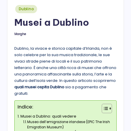
s
Posted
Dublino
in
t
Musei a Dublino
a
Marghe
Posted
by
Dublino, la vivace e storica capitale d’Irlanda, non è
solo celebre per la sua musica tradizionale, le sue
vivaci strade piene di locali e il suo patrimonio
letterario. È anche una città ricca di musei che offrono
una panoramica affascinante sulla storia, l’arte e la
cultura dell’isola verde. In questo articolo scopriremo
quali musei ospita Dublino
sia a pagamento che
gratuiti.
Indice:
Musei a Dublino: quali vedere
Museo dell’emigrazione irlandese (EPIC The Irish
Emigration Museum)