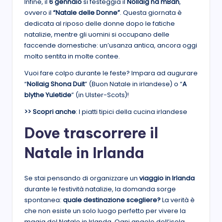
Infine, il
6 gennaio
si festeggia il
Nollaig na mBan
,
ovvero il
“Natale delle Donne”
. Questa giornata è
dedicata al riposo delle donne dopo le fatiche
natalizie, mentre gli uomini si occupano delle
faccende domestiche: un’usanza antica, ancora oggi
molto sentita in molte contee.
Vuoi fare colpo durante le feste? Impara ad augurare
“
Nollaig Shona Duit
” (Buon Natale in irlandese) o “
A
blythe Yuletide
” (in Ulster-Scots)!
>> Scopri anche
: I piatti tipici della cucina irlandese
Dove trascorrere il
Natale in Irlanda
Se stai pensando di organizzare un
viaggio in Irlanda
durante le festività natalizie, la domanda sorge
spontanea:
quale destinazione scegliere?
La verità è
che non esiste un solo luogo perfetto per vivere la
magia del Natale in Irlanda. Ogni angolo dell’isola