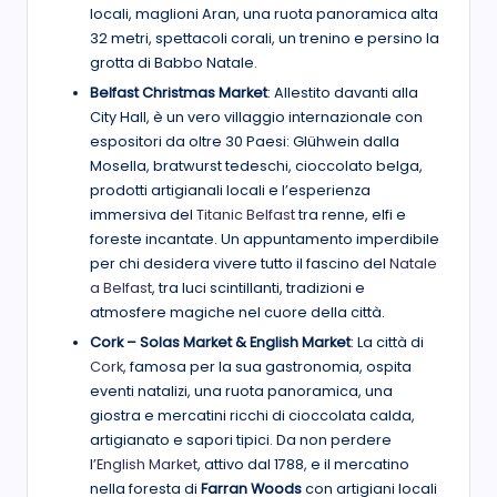
locali, maglioni Aran, una ruota panoramica alta
32 metri, spettacoli corali, un trenino e persino la
grotta di Babbo Natale.
Belfast Christmas Market
: Allestito davanti alla
City Hall, è un vero villaggio internazionale con
espositori da oltre 30 Paesi: Glühwein dalla
Mosella, bratwurst tedeschi, cioccolato belga,
prodotti artigianali locali e l’esperienza
immersiva del
Titanic Belfast
tra renne, elfi e
foreste incantate. Un appuntamento imperdibile
per chi desidera vivere tutto il fascino del
Natale
a Belfast
, tra luci scintillanti, tradizioni e
atmosfere magiche nel cuore della città.
Cork – Solas Market & English Market
: La città di
Cork
, famosa per la sua gastronomia, ospita
eventi natalizi, una ruota panoramica, una
giostra e mercatini ricchi di cioccolata calda,
artigianato e sapori tipici. Da non perdere
l’
English Market
, attivo dal 1788, e il mercatino
nella foresta di
Farran Woods
con artigiani locali