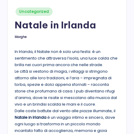
s
Posted
Uncategorized
in
t
Natale in Irlanda
a
Marghe
Posted
by
In Irlanda, il Natale non è solo una festa: è un
sentimento che attraversa l’isola, una luce calda che
brilla nei cuori prima ancora che nelle strade.
Le città si vestono di magia, i villaggi si stringono
attorno alle loro tradizioni, e l’aria – impregnata di
torba, spezie e dolci appena sfornati – racconta
storie che profumano di casa. I pub diventano rifugi
d’anima, dove le risate si mescolano alla musica dal
vivo e un brindisi scalda le mani e il cuore.
Dalle coste battute dal vento alle piazze illuminate, il
Natale in Irlanda
è un viaggio intimo e sincero, dove
ogni luogo si trasforma in un piccolo mondo
incantato fatto di accoglienza, memoria e gioia