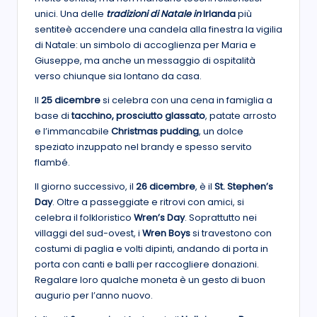
unici. Una delle
tradizioni di Natale in
Irlanda
più
sentiteè accendere una candela alla finestra la vigilia
di Natale: un simbolo di accoglienza per Maria e
Giuseppe, ma anche un messaggio di ospitalità
verso chiunque sia lontano da casa.
Il
25 dicembre
si celebra con una cena in famiglia a
base di
tacchino, prosciutto glassato
, patate arrosto
e l’immancabile
Christmas pudding
, un dolce
speziato inzuppato nel brandy e spesso servito
flambé.
Il giorno successivo, il
26 dicembre
, è il
St. Stephen’s
Day
. Oltre a passeggiate e ritrovi con amici, si
celebra il folkloristico
Wren’s Day
. Soprattutto nei
villaggi del sud-ovest, i
Wren Boys
si travestono con
costumi di paglia e volti dipinti, andando di porta in
porta con canti e balli per raccogliere donazioni.
Regalare loro qualche moneta è un gesto di buon
augurio per l’anno nuovo.