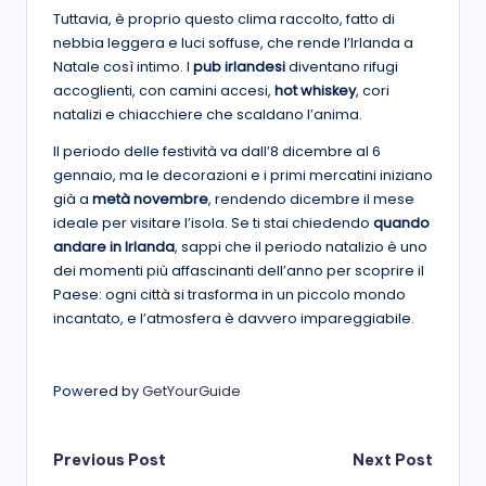
Tuttavia, è proprio questo clima raccolto, fatto di
nebbia leggera e luci soffuse, che rende l’Irlanda a
Natale così intimo. I
pub irlandesi
diventano rifugi
accoglienti, con camini accesi,
hot whiskey
, cori
natalizi e chiacchiere che scaldano l’anima.
Il periodo delle festività va dall’8 dicembre al 6
gennaio, ma le decorazioni e i primi mercatini iniziano
già a
metà novembre
, rendendo dicembre il mese
ideale per visitare l’isola. Se ti stai chiedendo
quando
andare in Irlanda
, sappi che il periodo natalizio è uno
dei momenti più affascinanti dell’anno per scoprire il
Paese: ogni città si trasforma in un piccolo mondo
incantato, e l’atmosfera è davvero impareggiabile.
Powered by
GetYourGuide
Post
Previous Post
Next Post