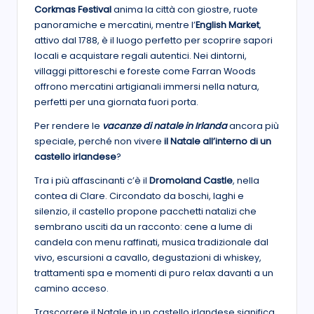
Corkmas Festival
anima la città con giostre, ruote
panoramiche e mercatini, mentre l’
English Market
,
attivo dal 1788, è il luogo perfetto per scoprire sapori
locali e acquistare regali autentici. Nei dintorni,
villaggi pittoreschi e foreste come Farran Woods
offrono mercatini artigianali immersi nella natura,
perfetti per una giornata fuori porta.
Per rendere le
vacanze di natale in Irlanda
ancora più
speciale, perché non vivere
il Natale all’interno di un
castello irlandese
?
Tra i più affascinanti c’è il
Dromoland Castle
, nella
contea di Clare. Circondato da boschi, laghi e
silenzio, il castello propone pacchetti natalizi che
sembrano usciti da un racconto: cene a lume di
candela con menu raffinati, musica tradizionale dal
vivo, escursioni a cavallo, degustazioni di whiskey,
trattamenti spa e momenti di puro relax davanti a un
camino acceso.
Trascorrere il Natale in un castello irlandese significa