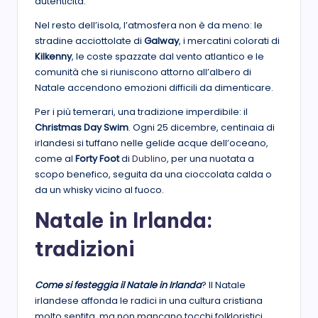
autenticità.
Nel resto dell’isola, l’atmosfera non è da meno: le
stradine acciottolate di
Galway
, i mercatini colorati di
Kilkenny
, le coste spazzate dal vento atlantico e le
comunità che si riuniscono attorno all’albero di
Natale accendono emozioni difficili da dimenticare.
Per i più temerari, una tradizione imperdibile: il
Christmas Day Swim
. Ogni 25 dicembre, centinaia di
irlandesi si tuffano nelle gelide acque dell’oceano,
come al
Forty Foot
di
Dublino
, per una nuotata a
scopo benefico, seguita da una cioccolata calda o
da un whisky vicino al fuoco.
Natale in Irlanda:
tradizioni
Come si festeggia il Natale in Irlanda
? Il Natale
irlandese affonda le radici in una cultura cristiana
molto sentita, ma non mancano tocchi folkloristici