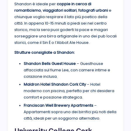
Shandon è ideale per
coppie in cerca di
romanticismo
,
viaggiatori solitari
,
fotografi urbani
e
chiunque voglia respirare il lato più poetico della
città. In appena 10-15 minuti a piedi sei nel centro
storico, ma la sera puoi goderti la pace e magari
sorseggiare una birra artigianale in uno dei pub locali
storici, come il Sin É o l’Abbot Ale House.
Strutture consigliate a Shandon:
Shandon Bells Guest House
– Guesthouse
affacciata sul fiume Lee, con camere intime e
colazione inclusa.
Maldron Hotel Shandon Cork City
– Hotel
moderno con piscina, perfetto per chi desidera
comfort e posizione strategica.
Franciscan Well Brewery Apartments
–
Appartamenti sopra uno dei birrifici più noti della
città, ideali per un soggiorno alternativo.
University College Cork