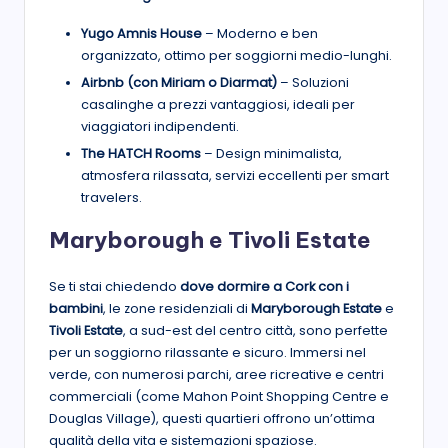
Yugo Amnis House
– Moderno e ben
organizzato, ottimo per soggiorni medio-lunghi.
Airbnb (con Miriam o Diarmat)
– Soluzioni
casalinghe a prezzi vantaggiosi, ideali per
viaggiatori indipendenti.
The HATCH Rooms
– Design minimalista,
atmosfera rilassata, servizi eccellenti per smart
travelers.
Maryborough e Tivoli Estate
Se ti stai chiedendo
dove dormire a Cork
con i
bambini
, le zone residenziali di
Maryborough Estate
e
Tivoli Estate
, a sud-est del centro città, sono perfette
per un soggiorno rilassante e sicuro. Immersi nel
verde, con numerosi parchi, aree ricreative e centri
commerciali (come Mahon Point Shopping Centre e
Douglas Village), questi quartieri offrono un’ottima
qualità della vita e sistemazioni spaziose.