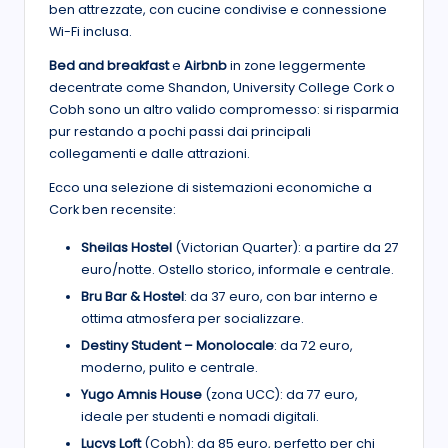
ben attrezzate, con cucine condivise e connessione
Wi-Fi inclusa.
Bed and breakfast
e
Airbnb
in zone leggermente
decentrate come Shandon, University College Cork o
Cobh sono un altro valido compromesso: si risparmia
pur restando a pochi passi dai principali
collegamenti e dalle attrazioni.
Ecco una selezione di sistemazioni economiche a
Cork ben recensite:
Sheilas Hostel
(Victorian Quarter): a partire da 27
euro/notte. Ostello storico, informale e centrale.
Bru Bar & Hostel
: da 37 euro, con bar interno e
ottima atmosfera per socializzare.
Destiny Student – Monolocale
: da 72 euro,
moderno, pulito e centrale.
Yugo Amnis House
(zona UCC): da 77 euro,
ideale per studenti e nomadi digitali.
Lucys Loft
(Cobh): da 85 euro, perfetto per chi