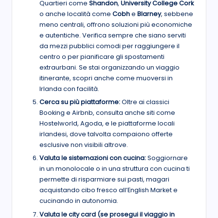
Quartieri come
Shandon
,
University College Cork
o anche località come
Cobh
e
Blarney
, sebbene
meno centrali, offrono soluzioni più economiche
e autentiche. Verifica sempre che siano serviti
da mezzi pubblici comodi per raggiungere il
centro o per pianificare gli spostamenti
extraurbani. Se stai organizzando un viaggio
itinerante, scopri anche come muoversi in
Irlanda con facilità.
Cerca su più piattaforme:
Oltre ai classici
Booking e Airbnb, consulta anche siti come
Hostelworld, Agoda, e le piattaforme locali
irlandesi, dove talvolta compaiono offerte
esclusive non visibili altrove.
Valuta le sistemazioni con cucina:
Soggiornare
in un monolocale o in una struttura con cucina ti
permette di risparmiare sui pasti, magari
acquistando cibo fresco all’English Market e
cucinando in autonomia.
Valuta le city card (se prosegui il viaggio in