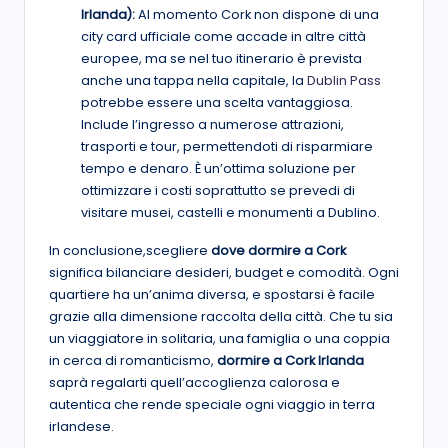
Irlanda):
Al momento Cork non dispone di una
city card ufficiale come accade in altre città
europee, ma se nel tuo itinerario è prevista
anche una tappa nella capitale, la
Dublin Pass
potrebbe essere una scelta vantaggiosa.
Include l’ingresso a numerose attrazioni,
trasporti e tour, permettendoti di risparmiare
tempo e denaro. È un’ottima soluzione per
ottimizzare i costi soprattutto se prevedi di
visitare musei, castelli e monumenti a Dublino.
In conclusione,scegliere
dove dormire a Cork
significa bilanciare desideri, budget e comodità. Ogni
quartiere ha un’anima diversa, e spostarsi è facile
grazie alla dimensione raccolta della città. Che tu sia
un viaggiatore in solitaria, una famiglia o una coppia
in cerca di romanticismo,
dormire a Cork Irlanda
saprà regalarti quell’accoglienza calorosa e
autentica che rende speciale ogni viaggio in terra
irlandese.