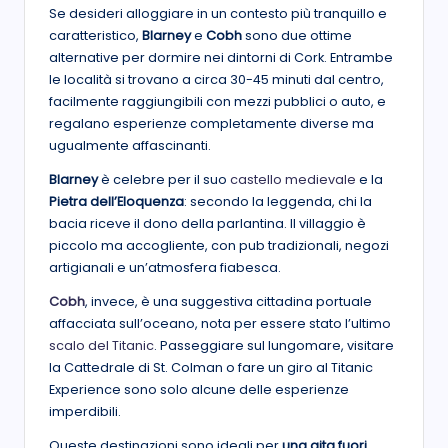
Se desideri alloggiare in un contesto più tranquillo e
caratteristico,
Blarney
e
Cobh
sono due ottime
alternative per dormire nei dintorni di Cork. Entrambe
le località si trovano a circa 30-45 minuti dal centro,
facilmente raggiungibili con mezzi pubblici o auto, e
regalano esperienze completamente diverse ma
ugualmente affascinanti.
Blarney
è celebre per il suo
castello medievale
e la
Pietra dell’Eloquenza
: secondo la leggenda, chi la
bacia riceve il dono della parlantina. Il villaggio è
piccolo ma accogliente, con pub tradizionali, negozi
artigianali e un’atmosfera fiabesca.
Cobh
, invece, è una suggestiva cittadina portuale
affacciata sull’oceano, nota per essere stato l’ultimo
scalo del Titanic
. Passeggiare sul lungomare, visitare
la Cattedrale di St. Colman o fare un giro al Titanic
Experience sono solo alcune delle esperienze
imperdibili.
Queste destinazioni sono ideali per
una gita fuori