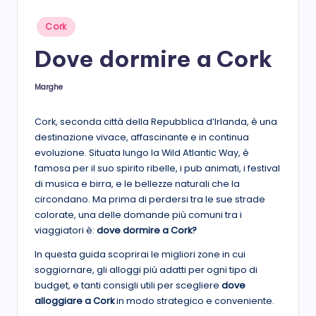
s
Posted
Cork
in
t
Dove dormire a Cork
a
Marghe
Posted
by
Cork, seconda città della Repubblica d’Irlanda, è una
destinazione vivace, affascinante e in continua
evoluzione. Situata lungo la Wild Atlantic Way, è
famosa per il suo spirito ribelle, i pub animati, i festival
di musica e birra, e le bellezze naturali che la
circondano. Ma prima di perdersi tra le sue strade
colorate, una delle domande più comuni tra i
viaggiatori è:
dove dormire a Cork?
In questa guida scoprirai le migliori zone in cui
soggiornare, gli alloggi più adatti per ogni tipo di
budget, e tanti consigli utili per scegliere
dove
alloggiare a Cork
in modo strategico e conveniente.