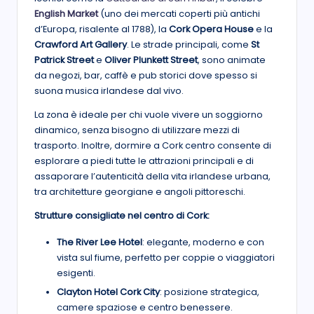
English Market
(uno dei mercati coperti più antichi
d’Europa, risalente al 1788), la
Cork Opera House
e la
Crawford Art Gallery
. Le strade principali, come
St
Patrick Street
e
Oliver Plunkett Street
, sono animate
da negozi, bar, caffè e pub storici dove spesso si
suona musica irlandese dal vivo.
La zona è ideale per chi vuole vivere un soggiorno
dinamico, senza bisogno di utilizzare mezzi di
trasporto. Inoltre, dormire a Cork centro consente di
esplorare a piedi tutte le attrazioni principali e di
assaporare l’autenticità della vita irlandese urbana,
tra architetture georgiane e angoli pittoreschi.
Strutture consigliate nel centro di Cork:
The River Lee Hotel
: elegante, moderno e con
vista sul fiume, perfetto per coppie o viaggiatori
esigenti.
Clayton Hotel Cork City
: posizione strategica,
camere spaziose e centro benessere.