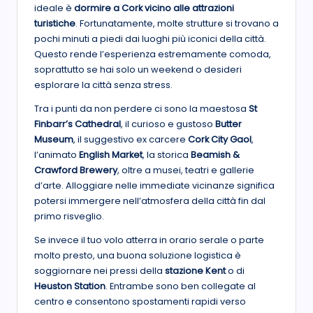
ideale è
dormire a Cork vicino alle attrazioni
turistiche
. Fortunatamente, molte strutture si trovano a
pochi minuti a piedi dai luoghi più iconici della città.
Questo rende l’esperienza estremamente comoda,
soprattutto se hai solo un weekend o desideri
esplorare la città senza stress.
Tra i punti da non perdere ci sono la maestosa
St
Finbarr’s Cathedral
, il curioso e gustoso
Butter
Museum
, il suggestivo ex carcere
Cork City Gaol
,
l’animato
English Market
, la storica
Beamish &
Crawford Brewery
, oltre a musei, teatri e gallerie
d’arte. Alloggiare nelle immediate vicinanze significa
potersi immergere nell’atmosfera della città fin dal
primo risveglio.
Se invece il tuo volo atterra in orario serale o parte
molto presto, una buona soluzione logistica è
soggiornare nei pressi della
stazione Kent
o di
Heuston Station
. Entrambe sono ben collegate al
centro e consentono spostamenti rapidi verso