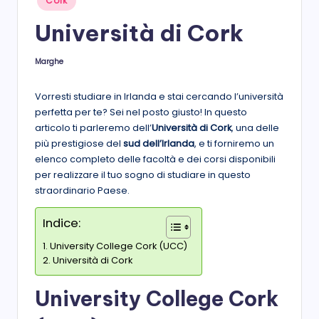
Cork
in
s
Università di Cork
t
a
Marghe
Posted
by
Vorresti studiare in Irlanda e stai cercando l’università
perfetta per te? Sei nel posto giusto! In questo
articolo ti parleremo dell’
Università di Cork
, una delle
più prestigiose del
sud dell’Irlanda
, e ti forniremo un
elenco completo delle facoltà e dei corsi disponibili
per realizzare il tuo sogno di studiare in questo
straordinario Paese.
Indice:
University College Cork (UCC)
Università di Cork
University College Cork