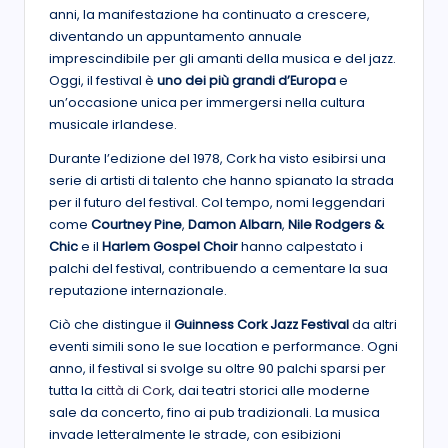
anni, la manifestazione ha continuato a crescere,
diventando un appuntamento annuale
imprescindibile per gli amanti della musica e del jazz.
Oggi, il festival è
uno dei più grandi d’Europa
e
un’occasione unica per immergersi nella cultura
musicale irlandese.
Durante l’edizione del 1978, Cork ha visto esibirsi una
serie di artisti di talento che hanno spianato la strada
per il futuro del festival. Col tempo, nomi leggendari
come
Courtney Pine
,
Damon Albarn
,
Nile Rodgers &
Chic
e il
Harlem Gospel Choir
hanno calpestato i
palchi del festival, contribuendo a cementare la sua
reputazione internazionale.
Ciò che distingue il
Guinness Cork Jazz Festival
da altri
eventi simili sono le sue location e performance. Ogni
anno, il festival si svolge su oltre 90 palchi sparsi per
tutta la
città di Cork
, dai teatri storici alle moderne
sale da concerto, fino ai pub tradizionali. La musica
invade letteralmente le strade, con esibizioni