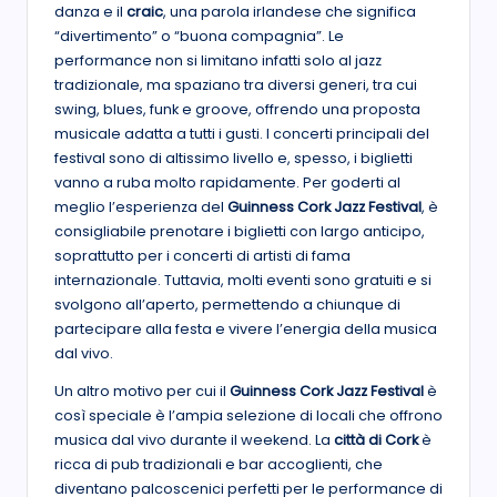
danza e il
craic
, una parola irlandese che significa
“divertimento” o “buona compagnia”. Le
performance non si limitano infatti solo al jazz
tradizionale, ma spaziano tra diversi generi, tra cui
swing, blues, funk e groove, offrendo una proposta
musicale adatta a tutti i gusti. I concerti principali del
festival sono di altissimo livello e, spesso, i biglietti
vanno a ruba molto rapidamente. Per goderti al
meglio l’esperienza del
Guinness Cork Jazz Festival
, è
consigliabile prenotare i biglietti con largo anticipo,
soprattutto per i concerti di artisti di fama
internazionale. Tuttavia, molti eventi sono gratuiti e si
svolgono all’aperto, permettendo a chiunque di
partecipare alla festa e vivere l’energia della musica
dal vivo.
Un altro motivo per cui il
Guinness Cork Jazz Festival
è
così speciale è l’ampia selezione di locali che offrono
musica dal vivo durante il weekend. La
città di Cork
è
ricca di pub tradizionali e bar accoglienti, che
diventano palcoscenici perfetti per le performance di