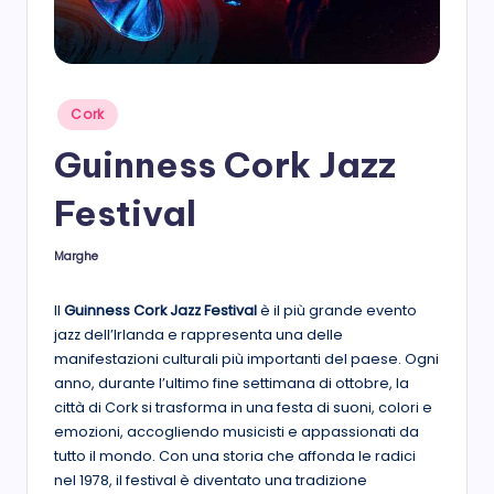
s
t
a
Posted
Cork
in
Guinness Cork Jazz
Festival
Marghe
Posted
by
Il
Guinness Cork Jazz Festival
è il più grande evento
jazz dell’Irlanda e rappresenta una delle
manifestazioni culturali più importanti del paese. Ogni
anno, durante l’ultimo fine settimana di ottobre, la
città di Cork si trasforma in una festa di suoni, colori e
emozioni, accogliendo musicisti e appassionati da
tutto il mondo. Con una storia che affonda le radici
nel 1978, il festival è diventato una tradizione