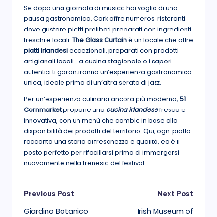
Se dopo una giornata di musica hai voglia di una
pausa gastronomica, Cork offre numerosi ristoranti
dove gustare piatti prelibati preparati con ingredienti
freschi e locali.
The Glass Curtain
è un locale che offre
piatti irlandesi
eccezionali, preparati con prodotti
artigianali locali. La cucina stagionale e i sapori
autentici ti garantiranno un’esperienza gastronomica
unica, ideale prima di un’altra serata di jazz.
Per un’esperienza culinaria ancora più moderna,
51
Cornmarket
propone una
cucina irlandese
fresca e
innovativa, con un menù che cambia in base alla
disponibilità dei prodotti del territorio. Qui, ogni piatto
racconta una storia di freschezza e qualità, ed è il
posto perfetto per rifocillarsi prima di immergersi
nuovamente nella frenesia del festival.
Post
Previous Post
Next Post
Giardino Botanico
Irish Museum of
navigation