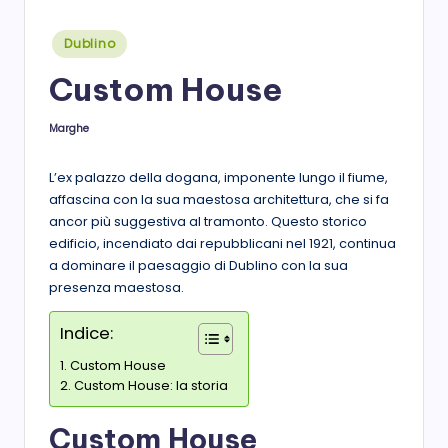
s
Posted
Dublino
t
in
Custom House
a
Marghe
Posted
by
L’ex palazzo della dogana, imponente lungo il fiume,
affascina con la sua maestosa architettura, che si fa
ancor più suggestiva al tramonto. Questo storico
edificio, incendiato dai repubblicani nel 1921, continua
a dominare il paesaggio di Dublino con la sua
presenza maestosa.
Indice:
Custom House
Custom House: la storia
Custom House