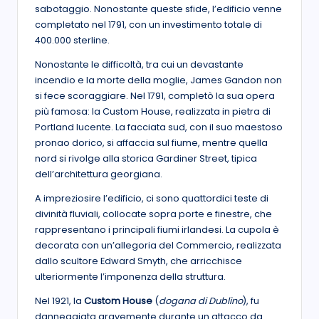
sabotaggio. Nonostante queste sfide, l’edificio venne
completato nel 1791, con un investimento totale di
400.000 sterline.
Nonostante le difficoltà, tra cui un devastante
incendio e la morte della moglie, James Gandon non
si fece scoraggiare. Nel 1791, completò la sua opera
più famosa: la Custom House, realizzata in pietra di
Portland lucente. La facciata sud, con il suo maestoso
pronao dorico, si affaccia sul fiume, mentre quella
nord si rivolge alla storica Gardiner Street, tipica
dell’architettura georgiana.
A impreziosire l’edificio, ci sono quattordici teste di
divinità fluviali, collocate sopra porte e finestre, che
rappresentano i principali fiumi irlandesi. La cupola è
decorata con un’allegoria del Commercio, realizzata
dallo scultore Edward Smyth, che arricchisce
ulteriormente l’imponenza della struttura.
Nel 1921, la
Custom House
(
dogana di Dublino
), fu
danneggiata gravemente durante un attacco da