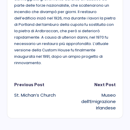
parte delle forze nazionaliste, che scatenarono un
incendio che divampò per giorni. Il restauro
dell’edificio iniziò nel 1926, ma durante i lavori la pietra
di Portland del tamburo della cupola fu sostituita con
la pietra di Ardbraccan, che però si deteriorò
rapidamente. A causa di ulteriori danni, nel 1970 fu
necessario un restauro più approfondito. L’attuale
versione della Custom House fu finalmente
inaugurata nel 1991, dopo un ampio progetto di
rinnovamento.
Post
Previous Post
Next Post
St. Michan’s Church
Museo
navigation
dell’Emigrazione
Irlandese