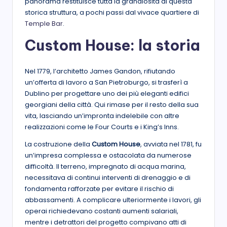
panorama restituisce tutta la grandiosità di questa
storica struttura, a pochi passi dal vivace quartiere di
Temple Bar
.
Custom House: la storia
Nel 1779, l’architetto James Gandon, rifiutando
un’offerta di lavoro a San Pietroburgo, si trasferì a
Dublino per progettare uno dei più eleganti edifici
georgiani della città. Qui rimase per il resto della sua
vita, lasciando un’impronta indelebile con altre
realizzazioni come le Four Courts e i King’s Inns.
La costruzione della
Custom House
, avviata nel 1781, fu
un’impresa complessa e ostacolata da numerose
difficoltà. Il terreno, impregnato di acqua marina,
necessitava di continui interventi di drenaggio e di
fondamenta rafforzate per evitare il rischio di
abbassamenti. A complicare ulteriormente i lavori, gli
operai richiedevano costanti aumenti salariali,
mentre i detrattori del progetto compivano atti di