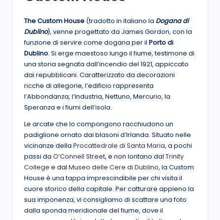
The Custom House
(tradotto in italiano la
Dogana di
Dublino
), venne progettato da James Gordon, con la
funzione di servire come dogana per il
Porto di
Dublino
. Si erge maestoso lungo il fiume, testimone di
una storia segnata dall’incendio del 1921, appiccato
dai repubblicani. Caratterizzato da decorazioni
ricche di allegorie, l’edificio rappresenta
l’Abbondanza, l’Industria, Nettuno, Mercurio, la
Speranza e i fiumi dell’isola.
Le arcate che lo compongono racchiudono un
padiglione ornato dai blasoni d’Irlanda. Situato nelle
vicinanze della
Procattedrale di Santa Maria
, a pochi
passi da
O’Connell Street
, e non lontano dal
Trinity
College
e dal
Museo delle Cere di Dublino
, la Custom
House
è una tappa imprescindibile per chi visita il
cuore storico della capitale. Per catturare appieno la
sua imponenza, vi consigliamo di scattare una foto
dalla sponda meridionale del fiume, dove il