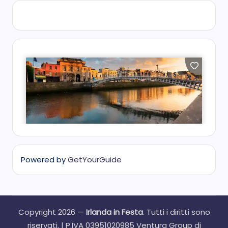
Powered by
GetYourGuide
Copyright 2026 —
Irlanda in Festa
. Tutti i diritti sono
riservati. | P.IVA 03951020985 Ventura Group di