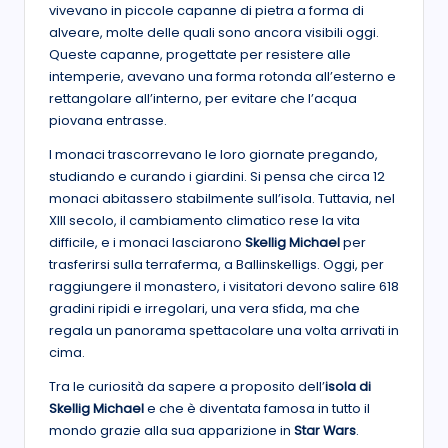
vivevano in piccole capanne di pietra a forma di
alveare, molte delle quali sono ancora visibili oggi.
Queste capanne, progettate per resistere alle
intemperie, avevano una forma rotonda all’esterno e
rettangolare all’interno, per evitare che l’acqua
piovana entrasse.
I monaci trascorrevano le loro giornate pregando,
studiando e curando i giardini. Si pensa che circa 12
monaci abitassero stabilmente sull’isola. Tuttavia, nel
XIII secolo, il cambiamento climatico rese la vita
difficile, e i monaci lasciarono
Skellig Michael
per
trasferirsi sulla terraferma, a Ballinskelligs. Oggi, per
raggiungere il monastero, i visitatori devono salire 618
gradini ripidi e irregolari, una vera sfida, ma che
regala un panorama spettacolare una volta arrivati in
cima.
Tra le curiosità da sapere a proposito dell’
isola di
Skellig Michael
e che è diventata famosa in tutto il
mondo grazie alla sua apparizione in
Star Wars
.