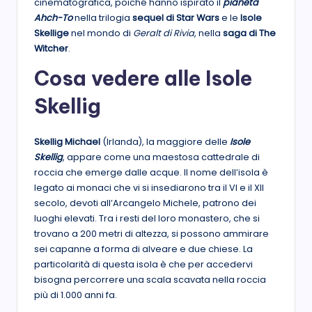
cinematografica, poiché hanno ispirato il
pianeta
Ahch-To
nella trilogia
sequel di Star Wars
e le
Isole
Skellige
nel mondo di
Geralt di Rivia
, nella
saga di The
Witcher
.
Cosa vedere alle Isole
Skellig
Skellig Michael
(Irlanda), la maggiore delle
Isole
Skellig
, appare come una maestosa cattedrale di
roccia che emerge dalle acque. Il nome dell’isola è
legato ai monaci che vi si insediarono tra il VI e il XII
secolo, devoti all’Arcangelo Michele, patrono dei
luoghi elevati. Tra i resti del loro monastero, che si
trovano a 200 metri di altezza, si possono ammirare
sei capanne a forma di alveare e due chiese. La
particolarità di questa isola è che per accedervi
bisogna percorrere una scala scavata nella roccia
più di 1.000 anni fa.