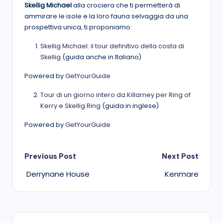
Skellig Michael
alla crociera che ti permetterà di
ammirare le isole e la loro fauna selvaggia da una
prospettiva unica, ti proponiamo:
Skellig Michael: il tour definitivo della costa di
Skellig
(guida anche in Italiano)
Powered by
GetYourGuide
Tour di un giorno intero da Killarney per Ring of
Kerry e Skellig Ring
(guida in inglese)
Powered by
GetYourGuide
Post
Previous Post
Next Post
Derrynane House
Kenmare
navigation