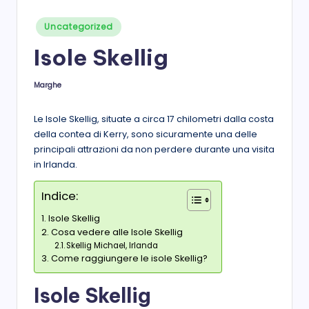
s
Posted
Uncategorized
in
t
Isole Skellig
a
Marghe
Posted
by
Le Isole Skellig, situate a circa 17 chilometri dalla costa
della contea di Kerry, sono sicuramente una delle
principali attrazioni da non perdere durante una visita
in Irlanda.
Indice:
Isole Skellig
Cosa vedere alle Isole Skellig
Skellig Michael, Irlanda
Come raggiungere le isole Skellig?
Isole Skellig