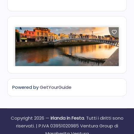
Powered by
GetYourGuide
Copyright 2026 —
Irlanda in Festa
. Tutti i diritti sono
riservati. | P.IVA 03951020985 Ventura Group di
Margherita Ventura