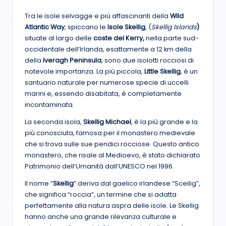
Tra le isole selvagge e più affascinanti della
Wild
Atlantic Way
, spiccano le
Isole Skellig
, (
Skellig Islands
)
situate al largo delle
coste del Kerry,
nella parte sud-
occidentale dell’Irlanda, esattamente a 12 km della
della
Iveragh Peninsula
, sono due isolotti rocciosi di
notevole importanza. La più piccola,
Little Skellig
, è un
santuario naturale per numerose specie di uccelli
marini e, essendo disabitata, è completamente
incontaminata.
La seconda isola,
Skellig Michael
, è la più grande e la
più conosciuta, famosa per il monastero medievale
che si trova sulle sue pendici rocciose. Questo antico
monastero, che risale al Medioevo, è stato dichiarato
Patrimonio dell’Umanità dall’UNESCO nel 1996.
Il nome “
Skellig
” deriva dal gaelico irlandese “Sceilig”,
che significa “roccia”, un termine che si adatta
perfettamente alla natura aspra delle isole. Le Skellig
hanno anche una grande rilevanza culturale e