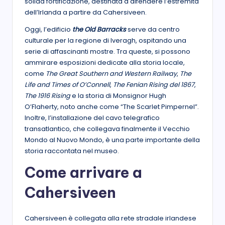
solida fortificazione, destinata a difendere l’estremità
dell’Irlanda a partire da Cahersiveen.
Oggi, l’edificio
the Old Barracks
serve da centro
culturale per la regione di Iveragh, ospitando una
serie di affascinanti mostre. Tra queste, si possono
ammirare esposizioni dedicate alla storia locale,
come
The Great Southern and Western Railway
,
The
Life and Times of O’Connell
,
The Fenian Rising del 1867
,
The 1916 Rising
e la storia di Monsignor Hugh
O’Flaherty, noto anche come “The Scarlet Pimpernel”.
Inoltre, l’installazione del cavo telegrafico
transatlantico, che collegava finalmente il Vecchio
Mondo al Nuovo Mondo, è una parte importante della
storia raccontata nel museo.
Come arrivare a
Cahersiveen
Cahersiveen è collegata alla rete stradale irlandese