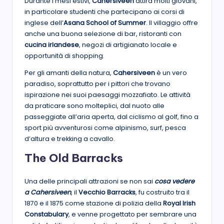
Durante i mesi estivi,
Cahersiveen
attira molti giovani,
in particolare studenti che partecipano ai corsi di
inglese dell’
Asana School of Summer
. Il villaggio offre
anche una buona selezione di bar, ristoranti con
cucina irlandese
, negozi di artigianato locale e
opportunità di shopping.
Per gli amanti della natura,
Cahersiveen
è un vero
paradiso, soprattutto per i pittori che trovano
ispirazione nei suoi paesaggi mozzafiato. Le attività
da praticare sono molteplici, dal nuoto alle
passeggiate all’aria aperta, dal ciclismo al golf, fino a
sport più avventurosi come alpinismo, surf, pesca
d’altura e trekking a cavallo.
The Old Barracks
Una delle principali attrazioni se non sai
cosa vedere
a Cahersiveen
, il
Vecchio Barracks
, fu costruito tra il
1870 e il 1875 come stazione di polizia della
Royal Irish
Constabulary
, e venne progettato per sembrare una