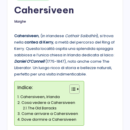
in
s
Cahersiveen
t
Marghe
Posted
a
by
Cahersiveen
, (in irlandese
Cathair Saibdhin
), si trova
nella
contea di Kerry
, a metà del percorso del Ring of
Kerry. Questa località ospita una splendida spiaggia
sabbiosa e l’unica chiesa in Irlanda dedicata al laico:
Daniel O’Connell
(1775-1847), noto anche come The
Liberator. Un luogo ricco di storia e bellezze naturali,
perfetto per una visita indimenticabile.
Indice:
Cahersiveen, Irlanda
Cosa vedere a Cahersiveen
The Old Barracks
Come arrivare a Cahersiveen
Dove dormire a Cahersiveen