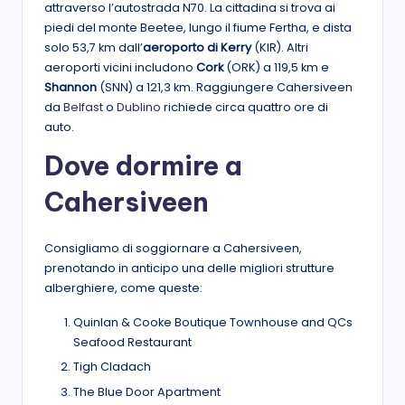
attraverso l’autostrada N70. La cittadina si trova ai
piedi del monte Beetee, lungo il fiume Fertha, e dista
solo 53,7 km dall’
aeroporto di Kerry
(KIR). Altri
aeroporti vicini includono
Cork
(ORK) a 119,5 km e
Shannon
(SNN) a 121,3 km. Raggiungere Cahersiveen
da
Belfast
o
Dublino
richiede circa quattro ore di
auto.
Dove dormire a
Cahersiveen
Consigliamo di soggiornare a Cahersiveen,
prenotando in anticipo una delle migliori strutture
alberghiere, come queste:
Quinlan & Cooke Boutique Townhouse and QCs
Seafood Restaurant
Tigh Cladach
The Blue Door Apartment