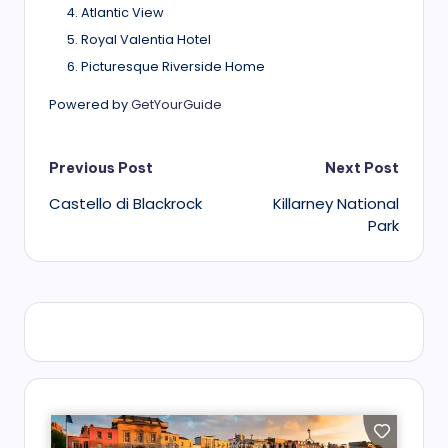
Atlantic View
Royal Valentia Hotel
Picturesque Riverside Home
Powered by
GetYourGuide
Post
Previous Post
Next Post
Castello di Blackrock
Killarney National
navigation
Park