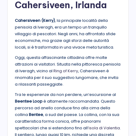
Cahersiveen, Irlanda
Cahersiveen (Kerry)
, la principale località della
penisola di Iveragh, era un tempo un tranquillo
villaggio di pescatori. Negli anni, ha affrontato sfide
economiche, ma grazie agli sforzi delle autorità
locali, si è trasformata in una vivace meta turistica.
Oggi, questa affascinante cittadina offre molte
attrazioni ai visitatori. Situata nella pittoresca penisola
di Iveragh, vicino al
Ring of Kerry
, Cahersiveen è
rinomata per il suo suggestivo lungomare, che invita
a rilassanti passeggiate.
Tra le esperienze da non perdere, un’escursione al
Beentee Loop
è altamente raccomandata. Questo
percorso ad anello conduce fino alla cima della
collina
Bentee
, a sud del paese. La collina, con la sua
caratteristica forma conica, offre panorami
spettacolari che si estendono fino all’
isola di Valentia
.
Il sentiero, lungo quasi 10 km, richiede una discreta