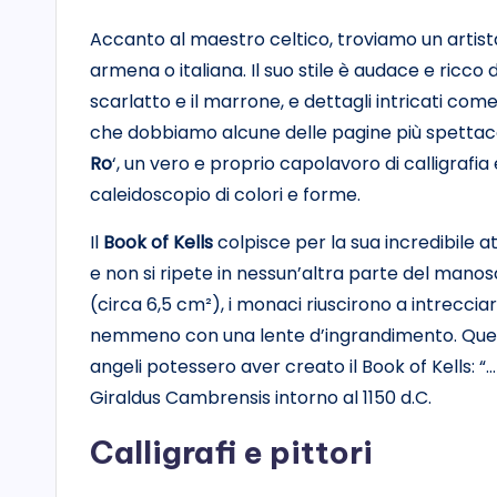
Accanto al maestro celtico, troviamo un artista
armena o italiana. Il suo stile è audace e ricco d
scarlatto e il marrone, e dettagli intricati come
che dobbiamo alcune delle pagine più spettaco
Ro
‘, un vero e proprio capolavoro di calligrafia
caleidoscopio di colori e forme.
Il
Book of Kells
colpisce per la sua incredibile a
e non si ripete in nessun’altra parte del manos
(circa 6,5 cm²), i monaci riuscirono a intrecciare 
nemmeno con una lente d’ingrandimento. Quest
angeli potessero aver creato il Book of Kells: “
Giraldus Cambrensis intorno al 1150 d.C.
Calligrafi e pittori