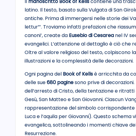
Il
manoscritto Book of Kells
contiene una trascr
latino. Il testo, basato sulla Vulgata di San Gir
antiche. Prima di immergersi nelle storie dei Vang
lettur”’. Troviamo infatti prefazioni che riassum
canoni’, create da
Eusebio di Cesarea
nel IV se
evangelici. L’attenzione al dettaglio è ciò che 
Oltre al valore religioso del testo, colpiscono la
illustrazioni e la complessità delle decorazioni.
Ogni pagina del
Book of Kells
è arricchita da co
delle sue
680 pagine
sono prive di decorazioni. 
dell’arresto di Cristo, della tentazione e ritrat
Gesù, San Matteo e San Giovanni. Ciascun Vange
rappresentazione del simbolo corrispondente (l
Luca e l’aquila per Giovanni). Questo schema vis
evangelica, sottolineando i momenti chiave della 
Resurrezione.