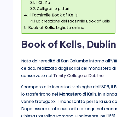
Il Chi Ro
Calligrafi e pittori
Il Facsimile Book of Kells
La creazione del facsimile Book of Kells
Book of Kells: biglietti online
Book of Kells, Dublin
Nato dall’eredità di
San Columba
intorno all’VIII
celtica, realizzato dagli scribi del monastero d
conservato nel
Trinity College di Dublino
.
Scampato alle incursioni vichinghe dell’806, il
B
lo trasferirono nel
Monastero di Kells
, in Irland
venne trafugato: il manoscritto perse la sua cope
Dopo essere stato custodito a lungo nel monas
Chiesa Cattolica Romana. Finalmente, nel 1661, t