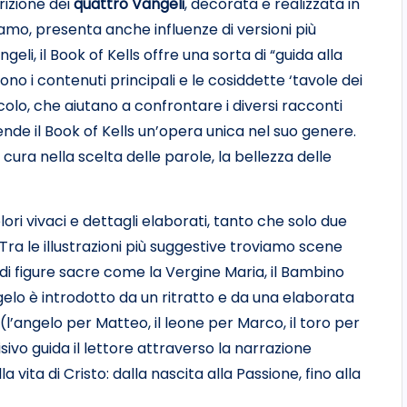
izione dei
quattro Vangeli
, decorata e realizzata in
olamo, presenta anche influenze di versioni più
eli, il Book of Kells offre una sorta di “guida alla
ono i contenuti principali e le cosiddette ‘tavole dei
colo, che aiutano a confrontare i diversi racconti
rende il Book of Kells un’opera unica nel suo genere.
 cura nella scelta delle parole, la bellezza delle
lori vivaci e dettagli elaborati, tanto che solo due
Tra le illustrazioni più suggestive troviamo scene
ti di figure sacre come la Vergine Maria, il Bambino
lo è introdotto da un ritratto e da una elaborata
’angelo per Matteo, il leone per Marco, il toro per
ivo guida il lettore attraverso la narrazione
vita di Cristo: dalla nascita alla Passione, fino alla