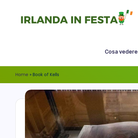
Skip
to
I
content
r
Cosa vedere
l
a
Home
»
Book of Kells
n
d
a
i