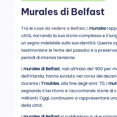
Murales di Belfast
Tra le
cose da vedere a Belfast
, i
murales
rappr
città, narrando la sua storia complessa e il lungo
un segno indelebile sulla sua identità. Queste op
testimoniare le ferite del passato e a preserv
periodi di intensa tensione.
I
murales di Belfast
, nati all’inizio del ‘900 pe
dell’Irlanda, hanno evoluto nel corso dei decen
Durante i
Troubles
, alla fine degli anni ’70, i
muri
segnando il territorio e raccontando storie di con
militanti. Oggi, continuano a rappresentare un
della città.
I
murales di Belfast
si suddividono in due princip