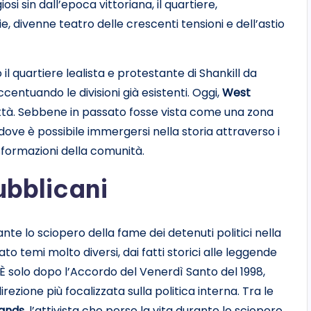
iosi sin dall’epoca vittoriana, il quartiere,
 divenne teatro delle crescenti tensioni e dell’astio
il quartiere lealista e protestante di Shankill da
centuando le divisioni già esistenti. Oggi,
West
 città. Sebbene in passato fosse vista come una zona
dove è possibile immergersi nella storia attraverso i
formazioni della comunità.
ubblicani
nte lo sciopero della fame dei detenuti politici nella
to temi molto diversi, dai fatti storici alle leggende
tà. È solo dopo l’Accordo del Venerdì Santo del 1998,
ezione più focalizzata sulla politica interna. Tra le
ands
, l’attivista che perse la vita durante lo sciopero