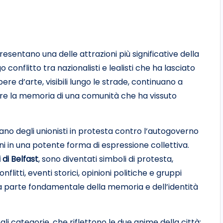
esentano una delle attrazioni più significative della
 conflitto tra nazionalisti e lealisti che ha lasciato
ere d’arte, visibili lungo le strade, continuano a
are la memoria di una comunità che ha vissuto
r mano degli unionisti in protesta contro l’autogoverno
ni in una potente forma di espressione collettiva.
 di Belfast
, sono diventati simboli di protesta,
flitti, eventi storici, opinioni politiche e gruppi
a parte fondamentale della memoria e dell’identità
ali categorie, che riflettono le due anime della città: