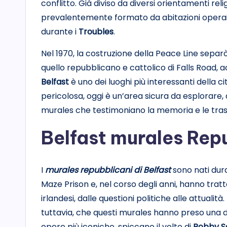
conflitto. Già diviso da diversi orientamenti relig
prevalentemente formato da abitazioni operaie,
durante i
Troubles
.
Nel 1970, la costruzione della Peace Line separò 
quello repubblicano e cattolico di Falls Road, ac
Belfast
è uno dei luoghi più interessanti della
pericolosa, oggi è un’area sicura da esplorare, 
murales che testimoniano la memoria e le tras
Belfast murales Rep
I
murales repubblicani di Belfast
sono nati dura
Maze Prison e, nel corso degli anni, hanno tratta
irlandesi, dalle questioni politiche alle attuali
tuttavia, che questi murales hanno preso una dir
opere più iconiche, spiccano il volto di
Bobby S