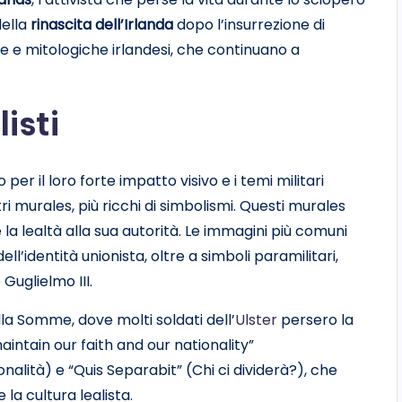
della
rinascita dell’Irlanda
dopo l’insurrezione di
he e mitologiche irlandesi, che continuano a
isti
per il loro forte impatto visivo e i temi militari
tri murales, più ricchi di simbolismi. Questi murales
la lealtà alla sua autorità. Le immagini più comuni
l’identità unionista, oltre a simboli paramilitari,
 Guglielmo III.
lla Somme, dove molti soldati dell’
Ulster
persero la
 maintain our faith and our nationality”
alità) e “Quis Separabit” (Chi ci dividerà?), che
 la cultura lealista.