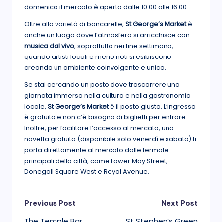
domenica il mercato è aperto dalle 10:00 alle 16:00.
Oltre alla varietà di bancarelle,
St George’s Market
è
anche un luogo dove l’atmosfera si arricchisce con
musica dal vivo
, soprattutto nei fine settimana,
quando artisti locali e meno noti si esibiscono
creando un ambiente coinvolgente e unico.
Se stai cercando un posto dove trascorrere una
giornata immerso nella cultura e nella gastronomia
locale,
St George’s Market
è il posto giusto. L’ingresso
è gratuito e non c’è bisogno di biglietti per entrare.
Inoltre, per facilitare l’accesso al mercato, una
navetta gratuita (disponibile solo venerdì e sabato) ti
porta direttamente al mercato dalle fermate
principali della città, come Lower May Street,
Donegall Square West e Royal Avenue.
Post
Previous Post
Next Post
The Temple Bar,
St Stephen’s Green