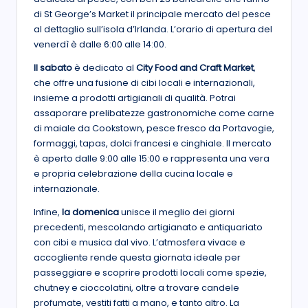
di St George’s Market il principale mercato del pesce
al dettaglio sull’isola d’Irlanda. L’orario di apertura del
venerdì è dalle 6:00 alle 14:00.
Il sabato
è dedicato al
City Food and Craft Market
,
che offre una fusione di cibi locali e internazionali,
insieme a prodotti artigianali di qualità. Potrai
assaporare prelibatezze gastronomiche come carne
di maiale da Cookstown, pesce fresco da Portavogie,
formaggi, tapas, dolci francesi e cinghiale. Il mercato
è aperto dalle 9:00 alle 15:00 e rappresenta una vera
e propria celebrazione della cucina locale e
internazionale.
Infine,
la domenica
unisce il meglio dei giorni
precedenti, mescolando artigianato e antiquariato
con cibi e musica dal vivo. L’atmosfera vivace e
accogliente rende questa giornata ideale per
passeggiare e scoprire prodotti locali come spezie,
chutney e cioccolatini, oltre a trovare candele
profumate, vestiti fatti a mano, e tanto altro. La