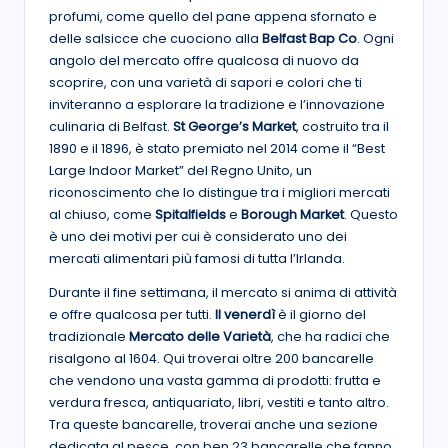
profumi, come quello del pane appena sfornato e
delle salsicce che cuociono alla
Belfast Bap Co
. Ogni
angolo del mercato offre qualcosa di nuovo da
scoprire, con una varietà di sapori e colori che ti
inviteranno a esplorare la tradizione e l’innovazione
culinaria di Belfast.
St George’s Market
, costruito tra il
1890 e il 1896, è stato premiato nel 2014 come il “Best
Large Indoor Market” del Regno Unito, un
riconoscimento che lo distingue tra i migliori mercati
al chiuso, come
Spitalfields
e
Borough Market
. Questo
è uno dei motivi per cui è considerato uno dei
mercati alimentari più famosi di tutta l’Irlanda.
Durante il fine settimana, il mercato si anima di attività
e offre qualcosa per tutti.
Il venerdì
è il giorno del
tradizionale
Mercato delle Varietà
, che ha radici che
risalgono al 1604. Qui troverai oltre 200 bancarelle
che vendono una vasta gamma di prodotti: frutta e
verdura fresca, antiquariato, libri, vestiti e tanto altro.
Tra queste bancarelle, troverai anche una sezione
dedicata al pesce, con ben 23 bancarelle che fanno