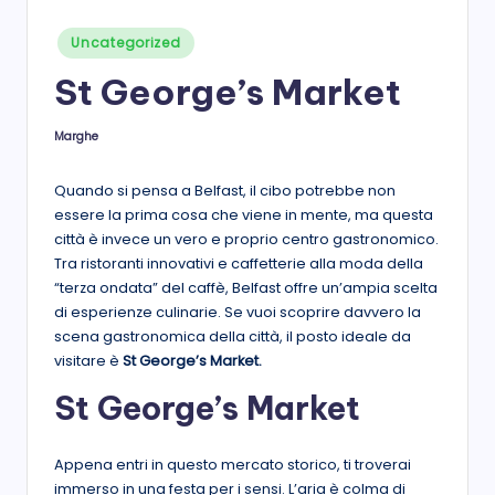
s
Posted
Uncategorized
in
t
St George’s Market
a
Marghe
Posted
by
Quando si pensa a Belfast, il cibo potrebbe non
essere la prima cosa che viene in mente, ma questa
città è invece un vero e proprio centro gastronomico.
Tra ristoranti innovativi e caffetterie alla moda della
“terza ondata” del caffè, Belfast offre un’ampia scelta
di esperienze culinarie. Se vuoi scoprire davvero la
scena gastronomica della città, il posto ideale da
visitare è
St George’s Market.
St George’s Market
Appena entri in questo mercato storico, ti troverai
immerso in una festa per i sensi. L’aria è colma di